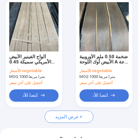
ضخمة 0.50 ملم الأوروبية
ألواح الفينير الأبيض
الأبيض أوك اللوحة A درجة
الأمريكي سميكة 0.45
المدخنة
ملم الدرجة AAA
negotiable
الأسعار:
negotiable
الأسعار:
1000 مترا مربعا
MOQ:
1000 مترا مربعا
MOQ:
أحصل على آخر سعر
أحصل على آخر سعر
ﺎﺘﺼﻟ ﺍﻶﻧ
ﺎﺘﺼﻟ ﺍﻶﻧ
عرض المزيد