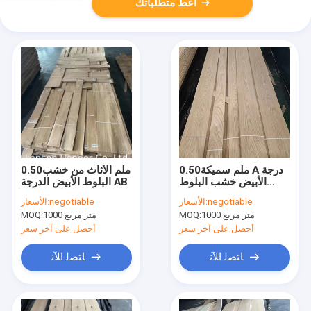
أعط متطلباتك
0.50ملم سميكة A درجة
0.50ملم الأثاث من خشب
الأبيض خشب البلوط
البلوط الأبيض الدرجة AB
اللوحة المزخرفة الباب /
negotiable
الأسعار:
negotiable
الأسعار:
الجدار
1000 متر مربع
MOQ:
1000 متر مربع
MOQ:
أحصل على آخر سعر
أحصل على آخر سعر
ﺎﺘﺼﻟ ﺍﻶﻧ
ﺎﺘﺼﻟ ﺍﻶﻧ