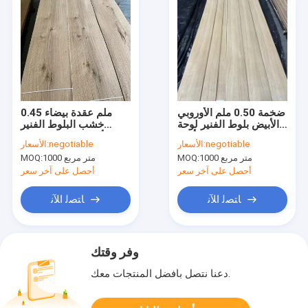
ضخمة 0.50 ملم الأوروبي
0.45 ملم عقدة بيضاء
الأبيض بلوط الفنير لوحة
خشب البلوط الفنير
أثاث AA الدرجة
للأثاث النمط الراجعية
negotiable
الأسعار:
negotiable
الأسعار:
1000 متر مربع
MOQ:
1000 متر مربع
MOQ:
أحصل على آخر سعر
أحصل على آخر سعر
ﺎﺘﺼﻟ ﺍﻶﻧ
ﺎﺘﺼﻟ ﺍﻶﻧ
وفر وقتك
دعنا نتصل بأفضل المنتجات معك.