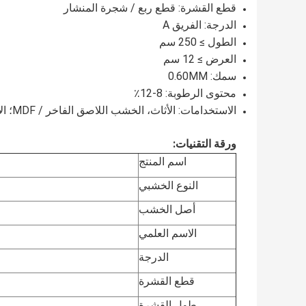
قطع القشرة: قطع ربع / شجرة المنشار
الدرجة: الفريق A
الطول ≥ 250 سم
العرض ≥ 12 سم
سمك: 0.60MM
محتوى الرطوبة: 8-12٪
الاستخدامات: الأثاث، الخشب اللاصق الفاخر / MDF؛ الأرضيات،الباب، الخزانة، الصدر
ورقة التقنيات:
اسم المنتج
النوع الخشبي
أصل الخشب
الاسم العلمي
الدرجة
قطع القشرة
طول القشرة