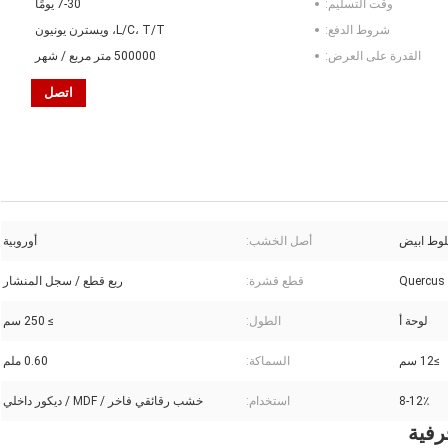
وقت التسليم:
7-30 يومًا
شروط الدفع:
L/C، T/T، ويسترن يونيون
القدرة على العرض:
500000 متر مربع / شهر
اتصل
لوط ابيض
أصل الخشب:
أوروبية
Quercus 
قطع قشرة:
ربع قطع / سجل المنشار
لوحة أ
الطول:
≥ 250 سم
≥12 سم
السماكة:
0.60 ملم
8-12٪
استخدام:
خشب رقائقي فاخر / MDF / ديكور داخلي
رفية