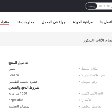
يبحث
اتصل بنا
مراقبة الجودة
جولة في المعمل
معلومات عنا
منتجات
اء، الأثاث، الديكور
تفاصيل المنتج:
مكان المنشأ:
الصين
اسم العلامة التجارية:
Lonson
رقم الموديل:
قشرة الخشب الطبيعي
شروط الدفع والشحن:
الحد الأدنى لكمية:
1000 متر مربع
الأسعار:
negotiable
تفاصيل التغليف:
المنصات الخشبية