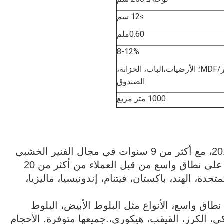
≥12 سم
0.60ملم
8-12%
الأثاث، الخشب المقارن الفاخر/MDF؛ الأرضيات،الباب، الخزانة،
الصندوق
1000 متر مربع
تم تأسيس شركة لونسون فنير في عام 2012، مع أكثر من 9 سنوات في مجال الفنير الخشبي
إنتاج وتصدير،المزيف الخشبي لدينا مقبول على نطاق واسع من قبل العملاء من أكثر من 20
تحدة، الهند، باكستان، فيتنام، إندونيسيا، ماليزيا،
طاق واسع، الأنواع مثل البلوط الأبيض، البلوط
يكي، الكرز، القيقب، هيكوري،.جميعها متوفرة. الأحجام