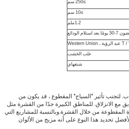
≥
250 سم
≥10 سم
1.2ملم
 بعد استلام الودائع
Western Unio
علب الخشب
شنغهاي
ب. لتجنب تأثير "السياج" المقطوع ، قد يكون من
ق مع الانزلاق. للمناطق الكبيرة جدًا من القشرة مثل
المقطوعة من خلال القشرة.وبالنسبة للمشاريع التي
ا وتقطيعها / توجيه C&C، من الأفضل تحديد هذا النوع على أنه مزيج من الألوان