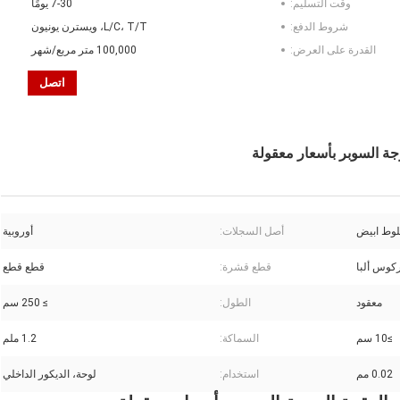
وقت التسليم:
7-30 يومًا
شروط الدفع:
L/C، T/T، ويسترن يونيون
القدرة على العرض:
100,000 متر مربع/شهر
اتصل
لوط ابيض
أصل السجلات:
أوروبية
كوس ألبا
قطع قشرة:
قطع قطع
معقود
الطول:
≥ 250 سم
≥10 سم
السماكة:
1.2 ملم
0.02 مم
استخدام:
لوحة، الديكور الداخلي