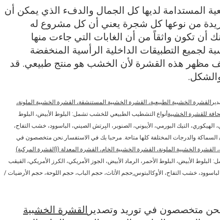
عية المستدامة لديها كل الجمال والدفء الذي يمكن أن
يدة من نوعها كل شجرة يعني أن كل مشروع له
أن تكون واثقاً من أن الغابات التي جاءت منها
ة لجميع التطبيقات الداخلية الرأسية المنخفضة
ختلف مظهر هذه القشرة لأن الخشب هو منتج طبيعي. قد
الشكل.
دير
القشرة الخشبية الطبيعية، القشرة الخشبية المستنشقة، القشرة الخشبية الملونة،
لحافة للقشرة الخشبية
أنواع التشطيب الطبيعي للخشب تشمل: البلوط الأبيض، البلوط
، الهيكوري، التيك البورمي، الأيبوني، الصنوبر، البِرتش الصيني، الباسوود، خشب التفاح،
 / السماكة والدرجات المختلفة كلها متاحة. مرحبا بك في الاستفسار.نحن متخصصون في
القشرة الخشبية الملونة، القشرة الخشبية الخام، القشرة المعدلة ((القشرة المركبة)
لبلوط الأبيض، البلوط الأحمر، الرماد الأبيض، الجوز الأمريكي، الكرز الأمريكي، القيقب
، الباسوود، خشب التفاح، الأوكالبتوس,حجم الأثاث، حجم الباب، حجم اللوحة، حجم الأرضيات /
نحن متخصصون في توريد وتصدير
القشرة الخشبية