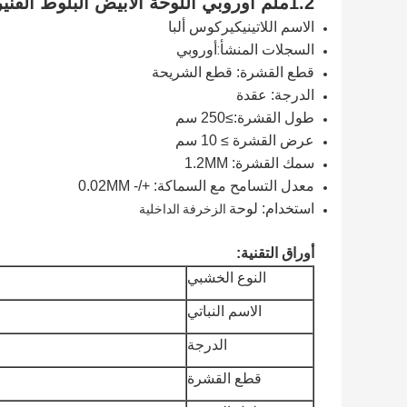
1.2ملم أوروبي اللوحة الأبيض البلوط الفنير العقدة الدرجة السوبر بأسعار معقولة
كيركوس ألبا
الاسم اللاتيني
السجلات المنشأ:أوروبي
قطع القشرة: قطع الشريحة
الدرجة: عقدة
طول القشرة:
≥
250 سم
عرض القشرة ≥ 10 سم
سمك القشرة: 1.2MM
معدل التسامح مع السماكة: +/- 0.02MM
استخدام: لوحة
الزخرفة الداخلية
أوراق التقنية:
النوع الخشبي
الاسم النباتي
الدرجة
قطع القشرة