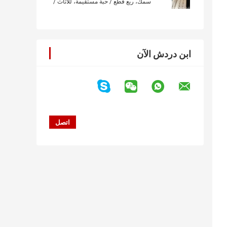
سمك، ربع قطع / حبة مستقيمة، للأثاث /
الأرضيات / الباب / مجلس الوزراء / الصدر
ابن دردش الآن