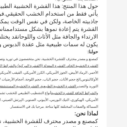
حول هذا المنتج: هذا القشرة الخشبية الطبي
يأتي فقط من استخدام الخشب الحقيقي.فر
جاذبيته الخاصة، ولكن في نفس الوقت يمكنك 
القشرة يتم إعادة نموها بشكل مستداممناسب
الارتداء والجافة مثل الأثاث واللوحاتقد ي
يكون له سمات طبيعية مثل عقدة الدبوس و
حولنا:
كمصنع و مصدر محترف للقشرة الخشبية، نحن متخصصون في توريد وتص
القشرة الخشبية الخام، القشرة المعدلة ((القشرة المركبة) والشرائط ا
الأحمر، الرماد الأبيض، الجوز الأمريكي، الكرز الأمريكي، القيقب الأمريكي
الأوكالبتوس,الخ حجم الأثاث، حجم الباب، حجم اللوحة، أحجام الأرضيات
التوريد والتصدير
القشرة الخشبية الطبيعية، القشرة الخشبية المستنشقة، 
والشرائط الحافة للقشرة الخشبية
أنواع التشطيب الطبيعي للخشب تشمل: ا
الأمريكي، الهيكوري، التيك البورمي، الأيبوني، الصنوبر، البِرتش الصيني
السماكة والصفات المختلفة كلها متاحة. مرحبا بك في الاستفسار.
لماذا نحن:
كمصنع و مصدر محترف للقشرة الخشبية، 