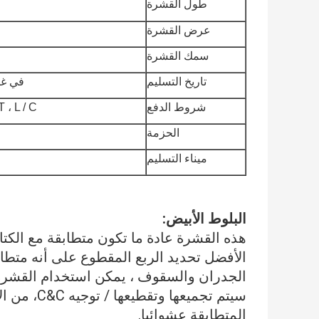
طول القشرة
عرض القشرة
سمك القشرة
تاريخ التسليم
في غضون 7-30 يومًا
شروط الدفع
T / T ، L / C عند الرؤية ، n
الحزمة
ميناء التسليم
البلوط الأبيض:
هذه القشرة عادة ما تكون متطابقة مع الكتا
الأفضل تحديد الربع المقطوع على أنه متطاب
الجدران والسقوف ، يمكن استخدام القشرة 
سيتم تجميعه
المتطابقة عشوائيا.