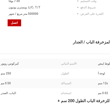
وقت التسليم:
7-30 يومًا
شروط الدفع:
L/C، T/T، ويسترن يونيون
القدرة على العرض:
500000 متر مربع / شهر
اتصل
لوط ابيض
الاسم النباتي:
كيركوس روبور
لوحة أ
الطول:
250 سم
≥12 سم
السماكة:
0.50 مم
0.02 مم
استخدام:
الباب، الصدر