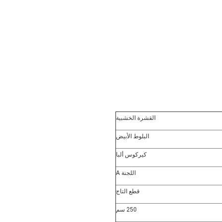
القشرة الخشبية
البلوط الأبيض
كيركوس ألبا
اللجنة A
قطع التاج
250 سم