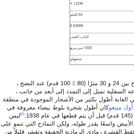
12CM +
0.50ملم
0.02MM
الباب، الصدر
1000 متر مربع
شنغهاي
يصل عادة إلى ارتفاعات تتراوح بين 24 و 30 مترًا (80 ٪ 100 قدم) عند النضج ،
ه السفلية تميل إلى التمدد إلى أبعد من جانب ،
ي الغابة أطول بكثير من الأشجار الموجودة في منطقة
أوك مينغو
كان أطول شجرة بلوط بيضاء معروفة في
[6]
ليس
لأبيض واسعًا بقدر طوله، ولكن النماذج التي تنمو على
ط.القشرة رمادي الرمادية الخفيفة وتقشر قليلاً من