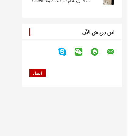
سمك، ربع قطع / حبة مستقيمة، للأثاث /
الأرضيات / الباب / مجلس الوزراء / الصدر
ابن دردش الآن