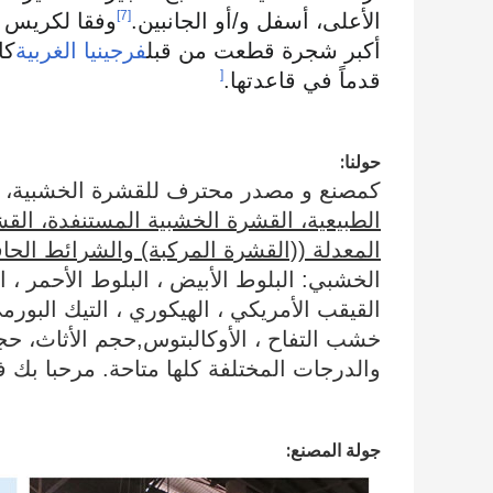
[7]
الأعلى، أسفل و/أو الجانبين.
وفقا لكريس بو
أكبر شجرة قطعت من قبل
فرجينيا الغربية
كا
[
قدماً في قاعدتها.
حولنا:
كمصنع و مصدر محترف للقشرة الخشبية، 
الطبيعية، القشرة الخشبية المستنفدة، القش
المعدلة ((القشرة المركبة) والشرائط الحا
الخشبي: البلوط الأبيض ، البلوط الأحمر ، ال
القيقب الأمريكي ، الهيكوري ، التيك البورمي 
خشب التفاح ، الأوكالبتوس,حجم الأثاث، حج
والدرجات المختلفة كلها متاحة. مرحبا بك 
جولة المصنع: