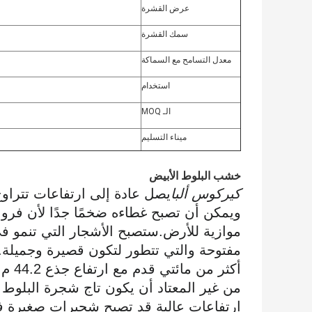
عرض القشرة
سمك القشرة
معدل التسامح مع السماكة
استخدام
الـ MOQ
ميناء التسليم
خشب البلوط الأبيض
كيركوس ألبا
ويمكن أن تصبح غطاءه ضخمًا جدًا لأن فروع
موازية للأرض.ستصبح الأشجار التي تنمو ف
مفتوحة والتي تتطور لتكون قصيرة وجميلة.
أكثر من مائتي قدم مع ارتفاع جذع 44.2 م (145 قدم) قبل أن يتم قطعها في عام 1938.
من غير المعتاد أن يكون تاج شجرة البلوط ا
ارتفاعات عالية قد تصبح شجيرات صغيرة فق