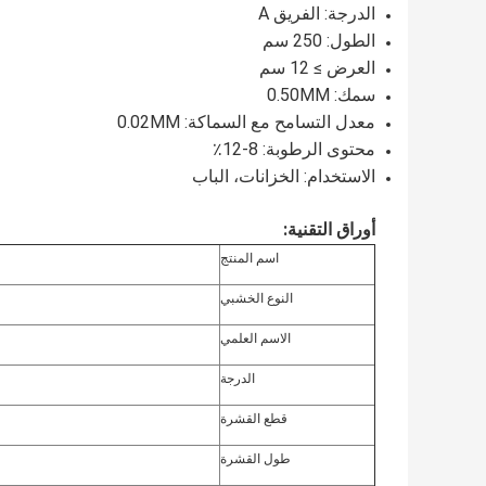
الدرجة: الفريق A
الطول: 250 سم
العرض ≥ 12 سم
سمك: 0.50MM
معدل التسامح مع السماكة: 0.02MM
محتوى الرطوبة: 8-12٪
الاستخدام: الخزانات، الباب
أوراق التقنية:
اسم المنتج
النوع الخشبي
الاسم العلمي
الدرجة
قطع القشرة
طول القشرة