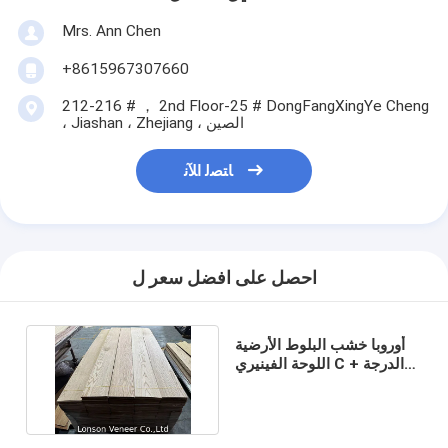
Mrs. Ann Chen
+8615967307660
212-216 # ， 2nd Floor-25 # DongFangXingYe Cheng
، Jiashan ، Zhejiang ، الصين
ﺎﺘﺼﻟ ﺍﻶﻧ
احصل على افضل سعر ل
أوروبا خشب البلوط الأرضية
اللوحة الفينيري C + الدرجة
الخشب المقارن الفاخر