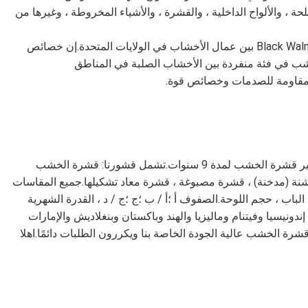
حة ، والألواح الداخلية ، والقشرة ، والأشياء المخروطة ، وغيرها من
تعليق: سيكون من الصعب المبالغة في تقدير شعبية Black Walnut بين عمال الأخشاب في الولايات المتحدة.إن خصائص
الخشب في فئة منفردة بين الأخشاب الصلبة في المناطق
د ومقاومة للصدمات وخصائص قوة.
تركز شركة لونسون القشرة المحدودة على إنتاج وتصدير قشرة الخشب لمدة 9 سنوات.تشمل قشورنا: قشرة الخشب
نة (مدخنة) ، قشرة مصبوغة ، قشرة معاد تشكيلها.جميع المقاسات
لباب ، حجم اللوحة.الصفوف أ ؛أ / ب ؛ج ؛ج / د ، القدرة الشهرية
إلى إندونيسيا وفيتنام وماليزيا والهند وباكستان وبنغلاديش والإمارات
ثر من 20 دولة.يحب العملاء قشرة الخشب عالية الجودة الخاصة بنا ويكررون الطلبات دائمًا.اهلا