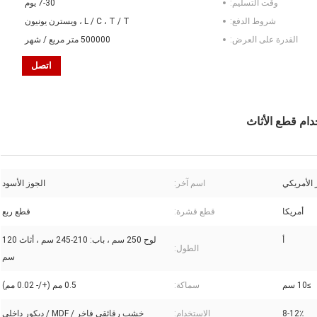
وقت التسليم:
7-30 يوم
شروط الدفع:
L / C ، T / T ، ويسترن يونيون
القدرة على العرض:
500000 متر مربع / شهر
اتصل
 الأمريكي
اسم آخر:
الجوز الأسود
أمريكا
قطع قشرة:
قطع ربع
أ
لوح 250 سم ، باب: 210-245 سم ، أثاث 120
الطول:
سم
≥10 سم
سماكة:
0.5 مم (+/- 0.02 مم)
8-12٪
الاستخدام:
خشب رقائقي فاخر / MDF / ديكور داخلي