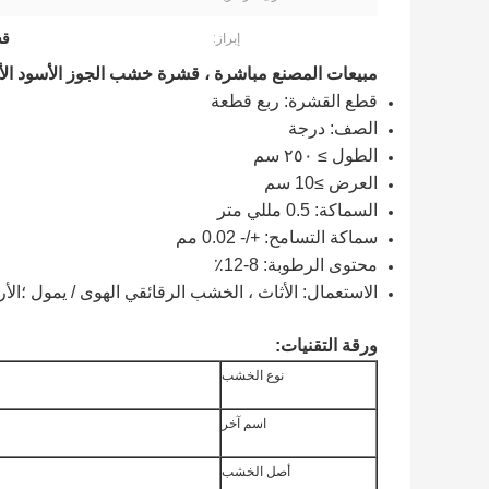
قش
إبراز:
مبيعات المصنع مباشرة ، قشرة خشب الجوز الأسود الأم
قطع القشرة: ربع قطعة
الصف: درجة
الطول ≥ ٢٥٠ سم
العرض ≥10 سم
السماكة: 0.5 مللي متر
سماكة التسامح: +/- 0.02 مم
محتوى الرطوبة: 8-12٪
الاستعمال: الأثاث ، الخشب الرقائقي الهوى / يمول ؛الأر
ورقة التقنيات:
نوع الخشب
اسم آخر
أصل الخشب