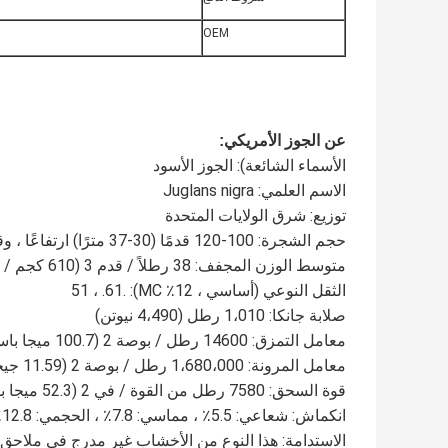
OEM
عن الجوز الأمريكي:
الأسماء الشائعة):
الجوز الأسود
الاسم العلمي:
Juglans nigra
توزيع:
شرق الولايات المتحدة
حجم الشجرة:
100-120 قدمًا (30-37 مترًا) ارتفاعًا ، وقطر الجذع 2-3 قدم (0.6-1 متر)
متوسط ​​الوزن المجفف:
38 رطلاً / قدم 3 (610 كجم / م 3)
الثقل النوعي (أساسي ، 12٪ MC):
.51 ، .61
صلابة جانكا:
1،010 رطل (4،490 نيوتن)
معامل التمزق:
14600 رطل / بوصة 2 (100.7 ميجا باسكال)
معامل المرونة:
1،680،000 رطل / بوصة 2 (11.59 جيجا باسكال)
قوة السحق:
7580 رطل من القوة / في 2 (52.3 ميجا باسكال)
انكماش:
شعاعي: 5.5٪ ، مماسي: 7.8٪ ، الحجمي: 12.8٪ ، نسبة T / R: 1.4
الاستدامة:
هذا النوع من الأخشاب غير مدرج في ملاحق CITES أو في القائمة الحمراء للأنواع المهددة بالانقراض IUCN