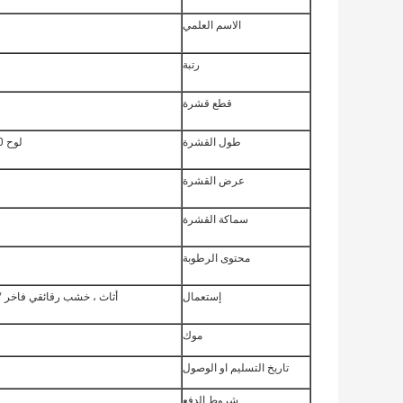
الاسم العلمي
رتبة
قطع قشرة
طول القشرة
لوح 250 سم ، باب: 210-245 سم ، أثاث 120 سم
عرض القشرة
سماكة القشرة
محتوى الرطوبة
إستعمال
أثاث ، خشب رقائقي فاخر / MDF ؛الأرضيات ، الباب ، الخزانة ، الصند
موك
تاريخ التسليم او الوصول
شروط الدفع