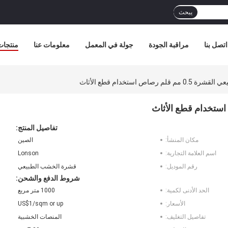
يبحث
اتصل بنا
مراقبة الجودة
جولة في المعمل
معلومات عنا
منتجات
تفاصيل المنتج:
مكان المنشأ:
الصين
اسم العلامة التجارية:
Lonson
رقم الموديل:
قشرة الخشب الطبيعي
شروط الدفع والشحن:
الحد الأدنى لكمية:
1000 متر مربع
الأسعار:
US$1/sqm or up
تفاصيل التغليف:
المنصات الخشبية