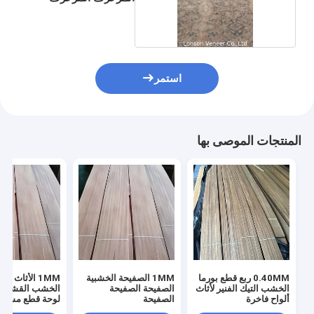
استمر
المنتجات الموصى بها
0.40MM ربع قطع بورما
1MM الصفيحة الخشبية
1MM الأ
الخشب التيك الفنير لأثاث
الصفيحة الصفيحة
ألواح فاخرة
الصفيحة
لوحة قطع مسط
الدرجة AA