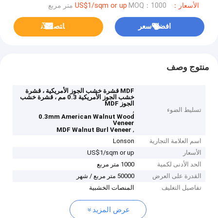
الأسعار：US$1/sqm or up
MOQ：1000 متر مربع
افضل سعر
ﺎﺘﺼﻟ ﺍﻶﻧ
منتوج وصف
MDF قشرة خشب الجوز الأمريكية ، قشرة
خشب الجوز الأمريكية 0.3 مم ، قشرة خشب
الجوز MDF
تسليط الضوء
,
0.3mm American Walnut Wood
Veneer
,
MDF Walnut Burl Veneer
اسم العلامة التجارية
Lonson
الأسعار
US$1/sqm or up
الحد الأدنى لكمية
1000 متر مربع
القدرة على العرض
50000 متر مربع / شهر
تفاصيل التغليف
المنصات الخشبية
عرض المزيد