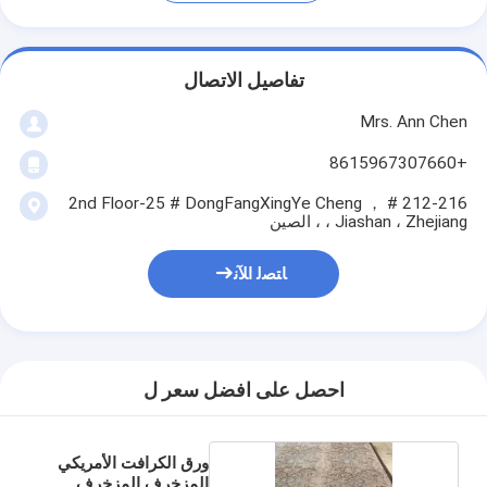
تفاصيل الاتصال
Mrs. Ann Chen
+8615967307660
212-216 # ， 2nd Floor-25 # DongFangXingYe Cheng
، Jiashan ، Zhejiang ، الصين
ﺎﺘﺼﻟ ﺍﻶﻧ
احصل على افضل سعر ل
ورق الكرافت الأمريكي
المزخرف المزخرف